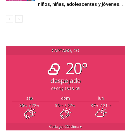
niños, niñas, adolescentes y jóvenes...
CARTAGO, CO
20°
despejado
06:00
18:18 -05
sáb
dom
lun
36
/ 22
35
/ 22
37
/ 21
°C
°C
°C
°C
°C
°C
Cartago, CO
clima ▸