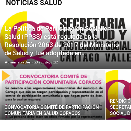
NOTICIAS SALUD
La Política de Participación Social en
Salud (PPSS) está regulada en la
Resolución 2063 de 2017 del Ministerio
de Salud y fue adoptada en...
Administrador
-
23 agosto, 2022
RENDICIÓ
CONVOCATORIA COMITÉ DE PARTICIPACIÓN
SECRETA
COMUNITARIA EN SALUD COPACOS
SOCIAL D