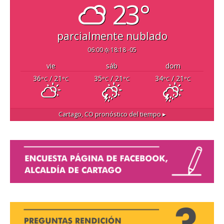
23°
parcialmente nublado
06:00
18:18 -05
vie
sáb
dom
36
/ 21
35
/ 21
34
/ 21
°C
°C
°C
°C
°C
°C
Cartago, CO
pronóstico del tiempo ▸