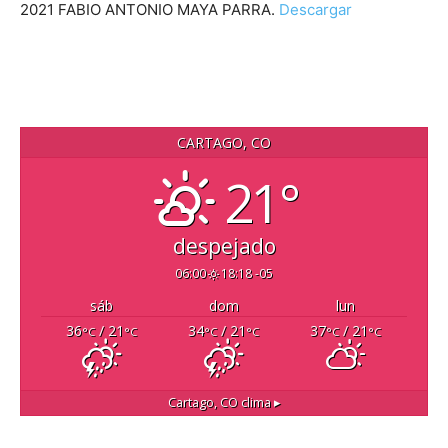
2021 FABIO ANTONIO MAYA PARRA.
Descargar
CARTAGO, CO
21°
despejado
06:00
18:18 -05
sáb
dom
lun
36
/ 21
34
/ 21
37
/ 21
°C
°C
°C
°C
°C
°C
Cartago, CO
clima ▸