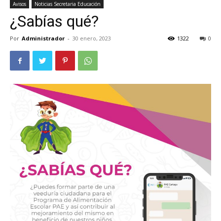
Avisos
Noticias Secretaria Educación
¿Sabías qué?
Por
Administrador
-
30 enero, 2023
1322
0