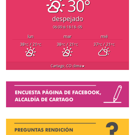
30°
despejado
06:00
18:18 -05
lun
mar
mié
38
/ 21
38
/ 21
37
/ 21
°C
°C
°C
°C
°C
°C
Cartago, CO
clima ▸