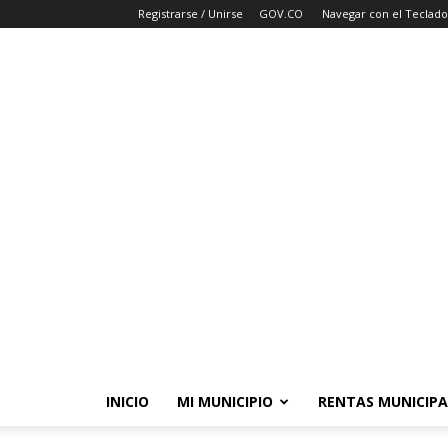
Registrarse / Unirse
GOV.CO
Navegar con el Teclado
INICIO
MI MUNICIPIO
RENTAS MUNICIPA