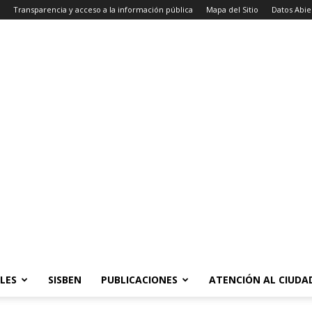
Transparencia y acceso a la información pública
Mapa del Sitio
Datos Abie
LES
SISBEN
PUBLICACIONES
ATENCIÓN AL CIUD