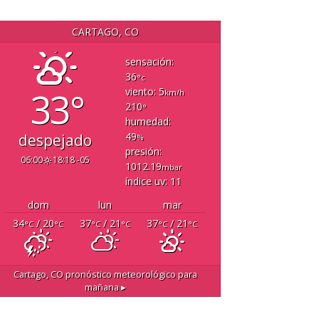
CARTAGO, CO
sensación:
36
°c
33°
viento: 5
km/h
210
°
humedad:
49
despejado
%
presión:
06:00
18:18 -05
1012.19
mbar
índice uv: 11
dom
lun
mar
34
/ 20
37
/ 21
37
/ 21
°C
°C
°C
°C
°C
°C
Cartago, CO
pronóstico meteorológico para
mañana ▸