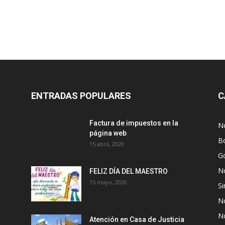
ENTRADAS POPULARES
C
Factura de impuestos en la
No
página web
Bo
15 abril, 2020
G
No
FELIZ DÍA DEL MAESTRO
15 mayo, 2020
Si
No
No
Atención en Casa de Justicia