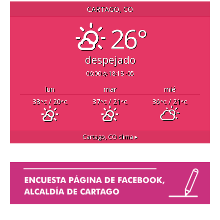
CARTAGO, CO
26°
despejado
06:00
18:18 -05
lun
mar
mié
38
/ 20
37
/ 21
36
/ 21
°C
°C
°C
°C
°C
°C
Cartago, CO
clima ▸