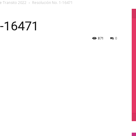
e Transito 2022
Resolución No. 1-16471
1-16471
871
0