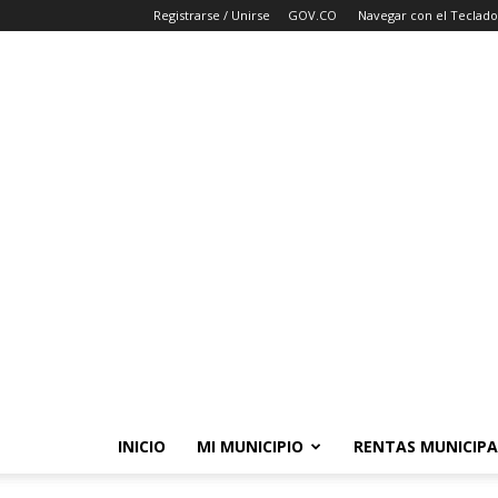
Registrarse / Unirse
GOV.CO
Navegar con el Teclado
INICIO
MI MUNICIPIO
RENTAS MUNICIPA