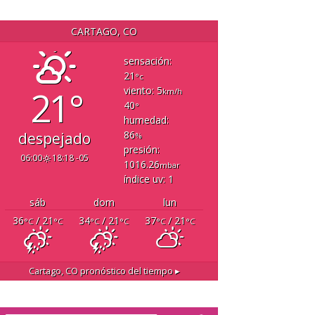
CARTAGO, CO
sensación:
21
°c
21°
viento: 5
km/h
40
°
humedad:
86
despejado
%
presión:
06:00
18:18 -05
1016.26
mbar
índice uv: 1
sáb
dom
lun
36
/ 21
34
/ 21
37
/ 21
°C
°C
°C
°C
°C
°C
Cartago, CO
pronóstico del tiempo ▸