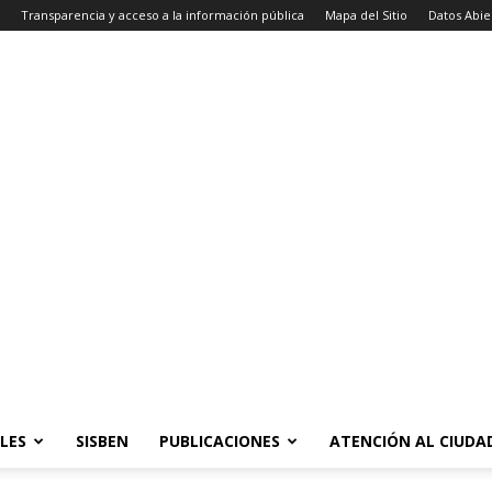
Transparencia y acceso a la información pública
Mapa del Sitio
Datos Abie
LES
SISBEN
PUBLICACIONES
ATENCIÓN AL CIUD