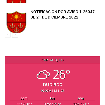
NOTIFICACION POR AVISO 1-26047
DE 21 DE DICIEMBRE 2022
CARTAGO, CO
26°
nublado
06:00
18:18 -05
dom
lun
mar
35
/ 20
37
/ 21
37
/ 21
°C
°C
°C
°C
°C
°C