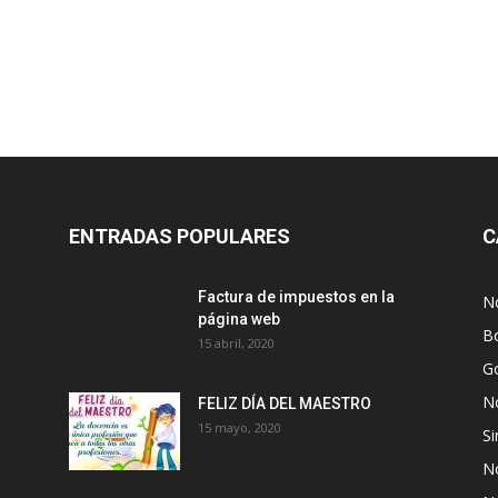
ENTRADAS POPULARES
C
Factura de impuestos en la
No
página web
Bo
15 abril, 2020
G
No
FELIZ DÍA DEL MAESTRO
15 mayo, 2020
Si
No