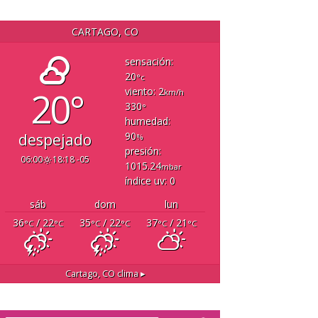
CARTAGO, CO
sensación:
20
°c
20°
viento: 2
km/h
330
°
humedad:
90
despejado
%
presión:
06:00
18:18 -05
1015.24
mbar
índice uv: 0
sáb
dom
lun
36
/ 22
35
/ 22
37
/ 21
°C
°C
°C
°C
°C
°C
Cartago, CO
clima ▸