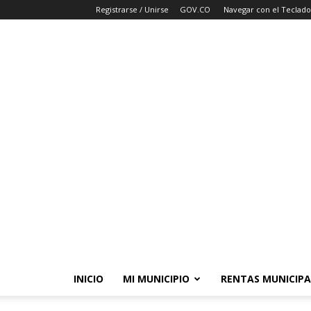
Registrarse / Unirse
GOV.CO
Navegar con el Teclado
INICIO
MI MUNICIPIO
RENTAS MUNICIPA