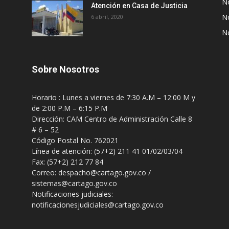
No
Atención en Casa de Justicia
No
6 abril, 2020
No
Sobre Nosotros
Horario : Lunes a viernes de 7:30 A.M – 12:00 M y
de 2:00 P.M – 6:15 P.M
Dirección: CAM Centro de Administración Calle 8
# 6 – 52
Código Postal No. 762021
Línea de atención: (57+2) 211 41 01/02/03/04
Fax: (57+2) 212 77 84
Correo: despacho@cartago.gov.co /
sistemas@cartago.gov.co
Notificaciones judiciales:
notificacionesjudiciales@cartago.gov.co