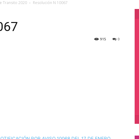
e Transito 2020
Resolución N 10067
067
915
0
NOTIFICACIÓN POR AVISO 10068 DEL 17 DE ENERO