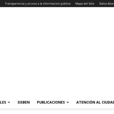
Transparencia y acceso a la información pública
Mapa del Sitio
Datos Abie
LES
SISBEN
PUBLICACIONES
ATENCIÓN AL CIUD