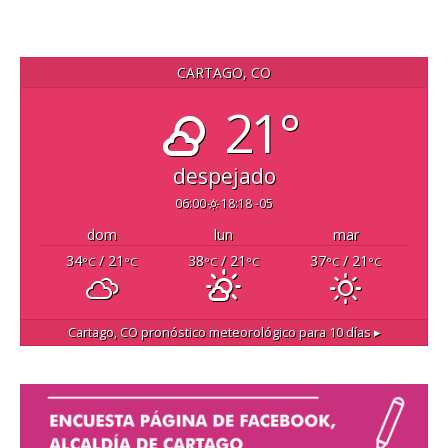
CARTAGO, CO
21°
despejado
06:00
18:18 -05
dom
lun
mar
34
/ 21
38
/ 21
37
/ 21
°C
°C
°C
°C
°C
°C
Cartago, CO
pronóstico meteorológico para 10 días ▸