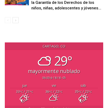
la Garantía de los Derechos de los
niños, niñas, adolescentes y jóvenes...
CARTAGO, CO
29°
mayormente nublado
06:00
18:18 -05
jue
vie
sáb
33
/ 21
36
/ 22
35
/ 22
°C
°C
°C
°C
°C
°C