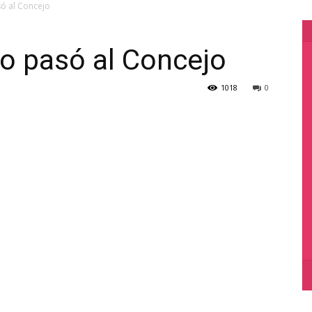
só al Concejo
lo pasó al Concejo
1018
0