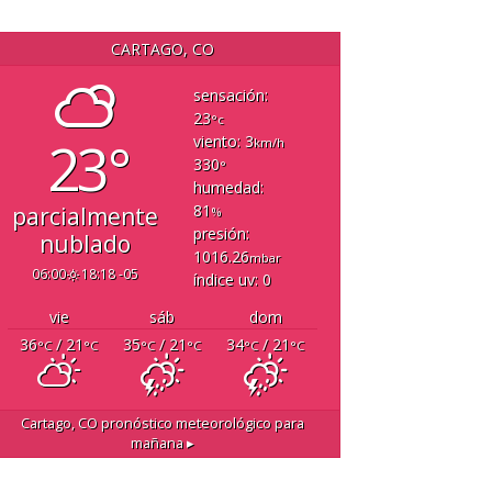
CARTAGO, CO
sensación:
23
°c
23°
viento: 3
km/h
330
°
humedad:
81
parcialmente
%
presión:
nublado
1016.26
mbar
06:00
18:18 -05
índice uv: 0
vie
sáb
dom
36
/ 21
35
/ 21
34
/ 21
°C
°C
°C
°C
°C
°C
Cartago, CO
pronóstico meteorológico para
mañana ▸