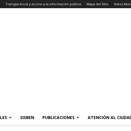
Transparencia y acceso a la información pública
Mapa del Sitio
Datos Abie
LES
SISBEN
PUBLICACIONES
ATENCIÓN AL CIUD