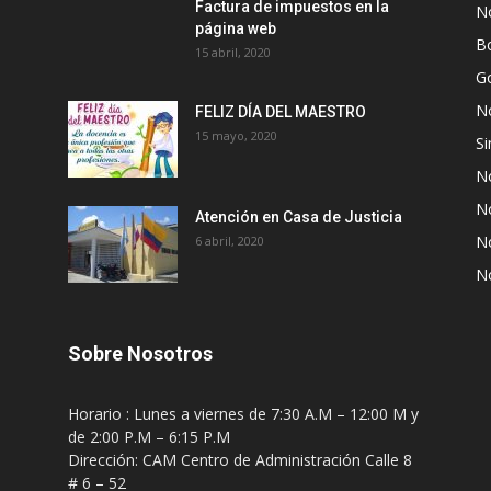
Factura de impuestos en la
No
página web
Bo
15 abril, 2020
G
No
FELIZ DÍA DEL MAESTRO
15 mayo, 2020
Si
No
No
Atención en Casa de Justicia
No
6 abril, 2020
No
Sobre Nosotros
Horario : Lunes a viernes de 7:30 A.M – 12:00 M y
de 2:00 P.M – 6:15 P.M
Dirección: CAM Centro de Administración Calle 8
# 6 – 52