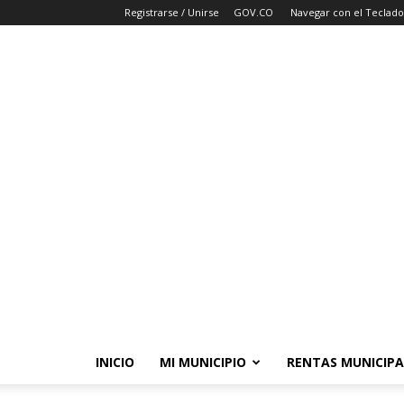
Registrarse / Unirse
GOV.CO
Navegar con el Teclado
INICIO
MI MUNICIPIO
RENTAS MUNICIPA