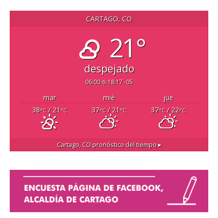
CARTAGO, CO
21°
despejado
06:00
18:17 -05
mar
mié
jue
38
/ 21
37
/ 21
37
/ 22
°C
°C
°C
°C
°C
°C
Cartago, CO
pronóstico del tiempo ▸