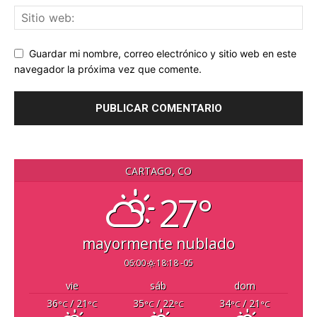
Guardar mi nombre, correo electrónico y sitio web en este
navegador la próxima vez que comente.
CARTAGO, CO
27°
mayormente nublado
06:00
18:18 -05
vie
sáb
dom
36
/ 21
35
/ 22
34
/ 21
°C
°C
°C
°C
°C
°C