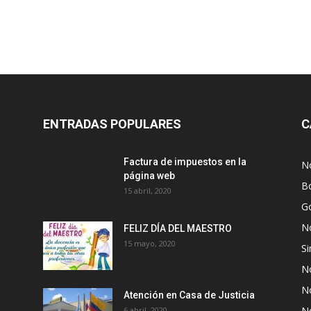
ENTRADAS POPULARES
C
Factura de impuestos en la
No
página web
Bo
15 abril, 2020
G
No
FELIZ DÍA DEL MAESTRO
15 mayo, 2020
Si
No
No
Atención en Casa de Justicia
No
6 abril, 2020