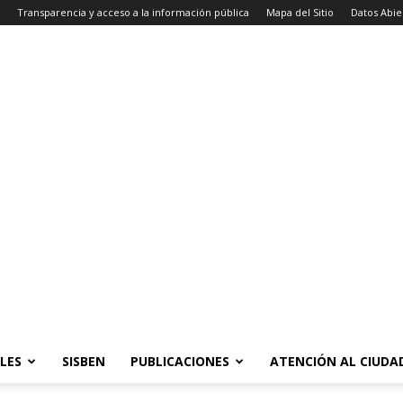
Transparencia y acceso a la información pública
Mapa del Sitio
Datos Abie
LES
SISBEN
PUBLICACIONES
ATENCIÓN AL CIUD