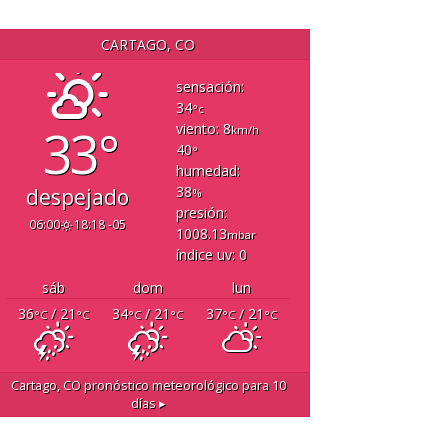
CARTAGO, CO
sensación:
34
°c
33°
viento: 8
km/h
40
°
humedad:
38
despejado
%
presión:
06:00
18:18 -05
1008.13
mbar
índice uv: 0
sáb
dom
lun
36
/ 21
34
/ 21
37
/ 21
°C
°C
°C
°C
°C
°C
Cartago, CO
pronóstico meteorológico para 10
días ▸