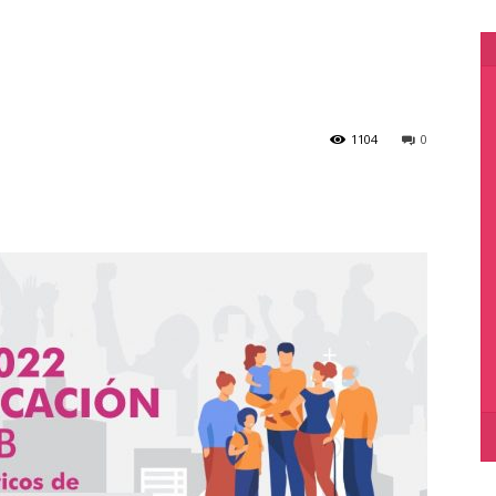
1104
0