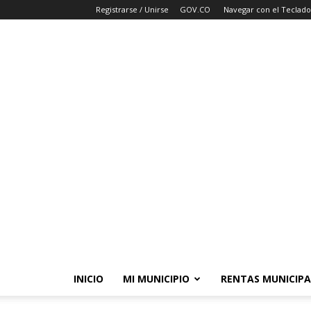
Registrarse / Unirse
GOV.CO
Navegar con el Teclado
INICIO
MI MUNICIPIO
RENTAS MUNICIPA