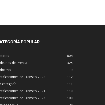
ATEGORÍA POPULAR
ticias
804
letines de Prensa
325
obierno
119
tificaciones de Transito 2022
112
n categoría
111
tificaciones de Transito 2021
110
tificaciones de Transito 2023
100
ticias Salud
74