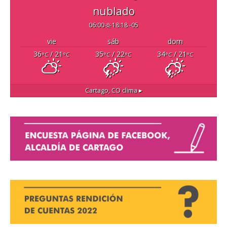
nublado
06:00
18:18 -05
vie
sáb
dom
36
/ 21
35
/ 22
34
/ 21
°C
°C
°C
°C
°C
°C
Cartago, CO
clima ▸