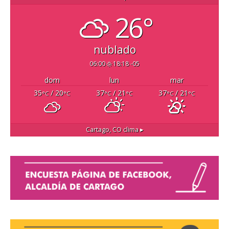
26°
nublado
06:00
18:18 -05
dom
lun
mar
35
/ 20
37
/ 21
37
/ 21
°C
°C
°C
°C
°C
°C
Cartago, CO
clima ▸