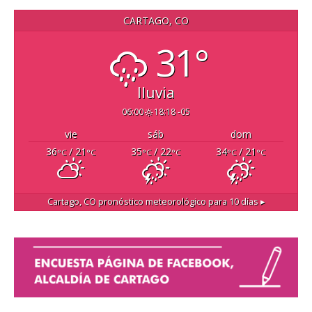
CARTAGO, CO
31°
lluvia
06:00
18:18 -05
vie
sáb
dom
36
/ 21
35
/ 22
34
/ 21
°C
°C
°C
°C
°C
°C
Cartago, CO
pronóstico meteorológico para 10 días ▸