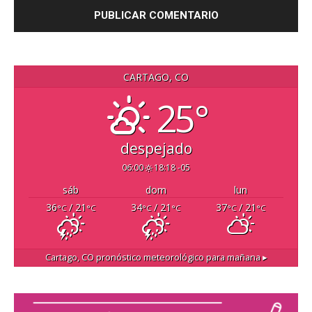
CARTAGO, CO
25°
despejado
06:00
18:18 -05
sáb
dom
lun
36
/ 21
34
/ 21
37
/ 21
°C
°C
°C
°C
°C
°C
Cartago, CO
pronóstico meteorológico para mañana ▸