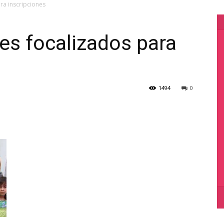
ra inscripciones
es focalizados para
1494
0