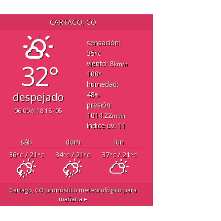
CARTAGO, CO
sensación:
35
°c
32°
viento: 8
km/h
100
°
humedad:
48
despejado
%
presión:
06:00
18:18 -05
1014.22
mbar
índice uv: 11
sáb
dom
lun
36
/ 21
34
/ 21
37
/ 21
°C
°C
°C
°C
°C
°C
Cartago, CO
pronóstico meteorológico para
mañana ▸