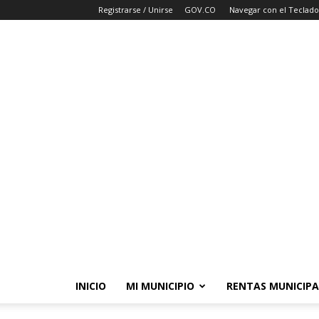
Registrarse / Unirse
GOV.CO
Navegar con el Teclado
INICIO
MI MUNICIPIO
RENTAS MUNICIPA