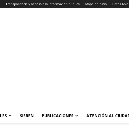
Transparencia y acceso a la información pública
Mapa del Sitio
Datos Abie
LES
SISBEN
PUBLICACIONES
ATENCIÓN AL CIUD