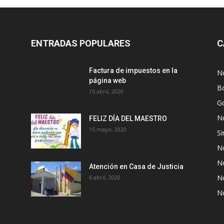
ENTRADAS POPULARES
C
Factura de impuestos en la
No
página web
Bo
15 abril, 2020
G
No
FELIZ DÍA DEL MAESTRO
15 mayo, 2020
Si
No
No
Atención en Casa de Justicia
No
6 abril, 2020
No