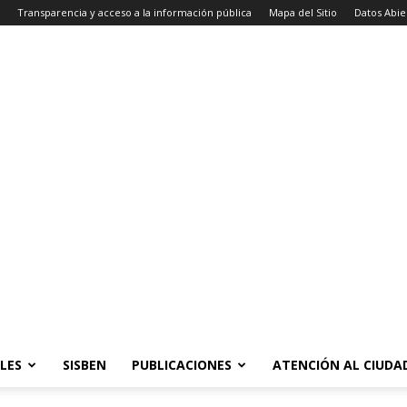
Transparencia y acceso a la información pública
Mapa del Sitio
Datos Abie
LES
SISBEN
PUBLICACIONES
ATENCIÓN AL CIUD