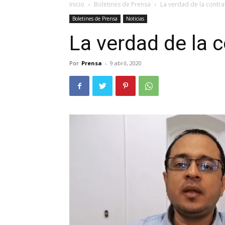
Inicio
Boletines de Prensa
La verdad de la contra
Boletines de Prensa
Noticias
La verdad de la 
Por
Prensa
-
9 abril, 2020