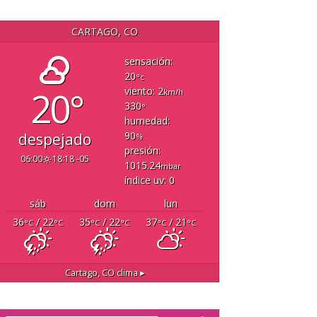
CARTAGO, CO
sensación:
20
°c
20°
viento: 2
km/h
330
°
humedad:
90
despejado
%
presión:
06:00
18:18 -05
1015.24
mbar
índice uv: 0
sáb
dom
lun
36
/ 22
35
/ 22
37
/ 21
°C
°C
°C
°C
°C
°C
Cartago, CO
clima ▸