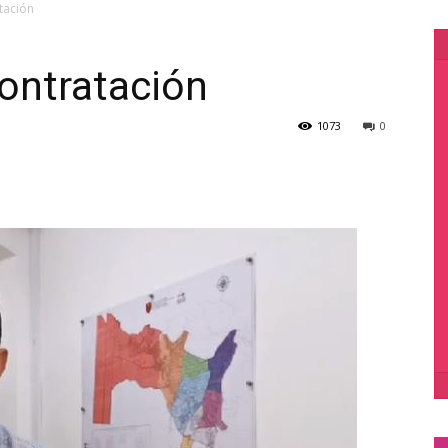
tación
contratación
1073
0