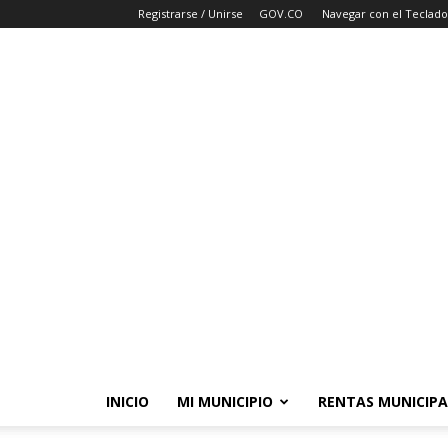
Registrarse / Unirse
GOV.CO
Navegar con el Teclado
INICIO
MI MUNICIPIO
RENTAS MUNICIPA