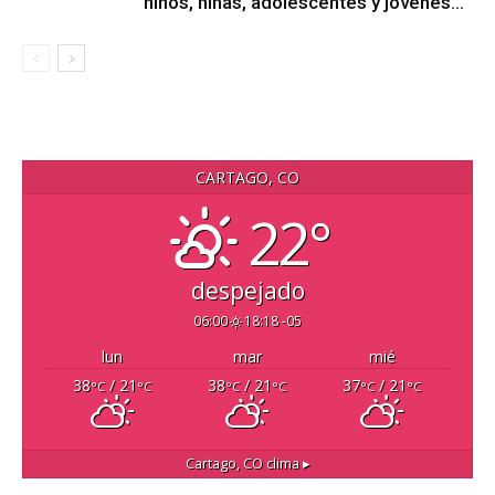
niños, niñas, adolescentes y jóvenes...
CARTAGO, CO
22°
despejado
06:00
18:18 -05
lun
mar
mié
38
/ 21
38
/ 21
37
/ 21
°C
°C
°C
°C
°C
°C
Cartago, CO
clima ▸