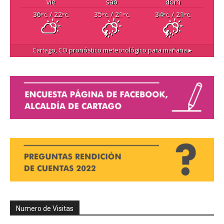
vie
sáb
dom
36
/ 22
35
/ 21
34
/ 21
°C
°C
°C
°C
°C
°C
Cartago, CO
pronóstico meteorológico para mañana ▸
Numero de Visitas