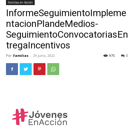
Familias en Acción
InformeSeguimientoImpleme
ntacionPlandeMedios-
SeguimientoConvocatoriasEn
tregaIncentivos
Por
Familias
-
29 junio, 2022
975
0