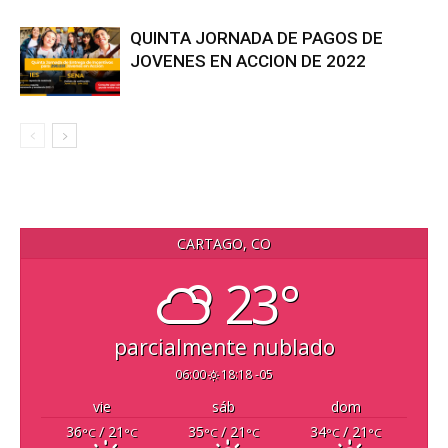
QUINTA JORNADA DE PAGOS DE
JOVENES EN ACCION DE 2022
CARTAGO, CO
23°
parcialmente nublado
06:00
18:18 -05
vie
sáb
dom
36
/ 21
35
/ 21
34
/ 21
°C
°C
°C
°C
°C
°C