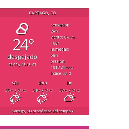
CARTAGO, CO
sensación:
24
°c
24°
viento: 8
km/h
160
°
humedad:
68
despejado
%
presión:
06:00
18:18 -05
1013.21
mbar
índice uv: 0
sáb
dom
lun
35
/ 21
34
/ 21
37
/ 21
°C
°C
°C
°C
°C
°C
Cartago, CO
pronóstico del tiempo ▸