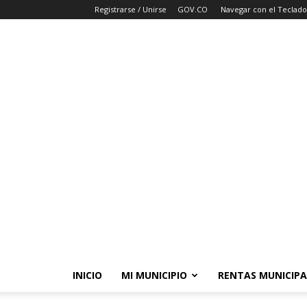
Registrarse / Unirse
GOV.CO
Navegar con el Teclado
INICIO
MI MUNICIPIO
RENTAS MUNICIPA