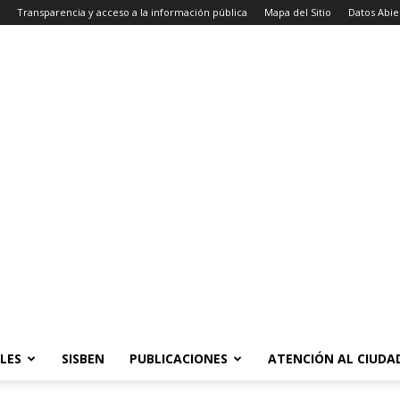
Transparencia y acceso a la información pública
Mapa del Sitio
Datos Abie
LES
SISBEN
PUBLICACIONES
ATENCIÓN AL CIUD