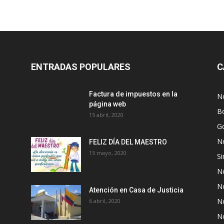
ENTRADAS POPULARES
C
Factura de impuestos en la
No
página web
Bo
15 abril, 2020
G
No
FELIZ DÍA DEL MAESTRO
15 mayo, 2020
Si
No
No
Atención en Casa de Justicia
No
6 abril, 2020
No