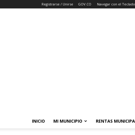
Registrarse / Unirse
GOV.CO
Navegar con el Teclado
INICIO
MI MUNICIPIO
RENTAS MUNICIPA