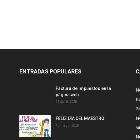
ENTRADAS POPULARES
C
Factura de impuestos en la
No
página web
Bo
15 abril, 2020
G
No
FELIZ DÍA DEL MAESTRO
15 mayo, 2020
Si
No