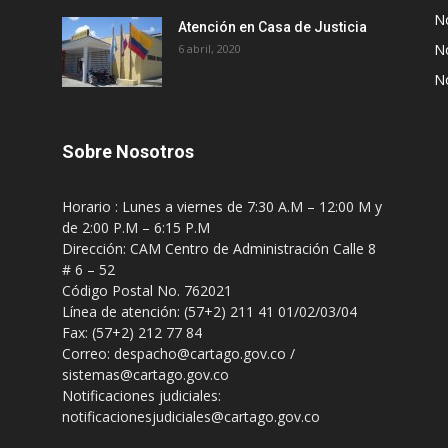
No
Atención en Casa de Justicia
No
6 abril, 2020
No
Sobre Nosotros
Horario : Lunes a viernes de 7:30 A.M – 12:00 M y
de 2:00 P.M – 6:15 P.M
Dirección: CAM Centro de Administración Calle 8
# 6 – 52
Código Postal No. 762021
Línea de atención: (57+2) 211 41 01/02/03/04
Fax: (57+2) 212 77 84
Correo: despacho@cartago.gov.co /
sistemas@cartago.gov.co
Notificaciones judiciales:
notificacionesjudiciales@cartago.gov.co