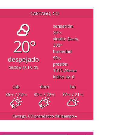
CARTAGO, CO
sensación:
20
°c
20°
viento: 2
km/h
330
°
humedad:
90
despejado
%
presión:
06:00
18:18 -05
1015.24
mbar
índice uv: 0
sáb
dom
lun
36
/ 22
35
/ 22
37
/ 21
°C
°C
°C
°C
°C
°C
Cartago, CO
pronóstico del tiempo ▸