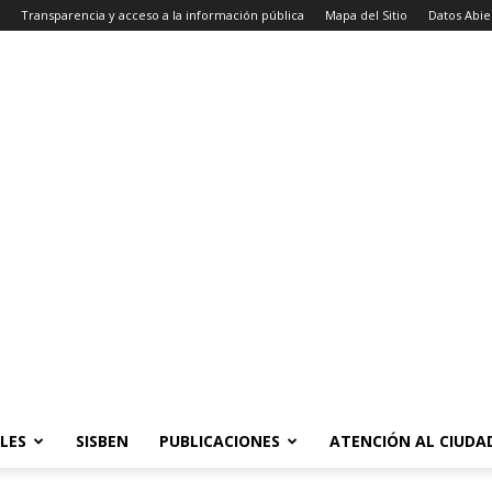
Transparencia y acceso a la información pública
Mapa del Sitio
Datos Abie
LES
SISBEN
PUBLICACIONES
ATENCIÓN AL CIUD