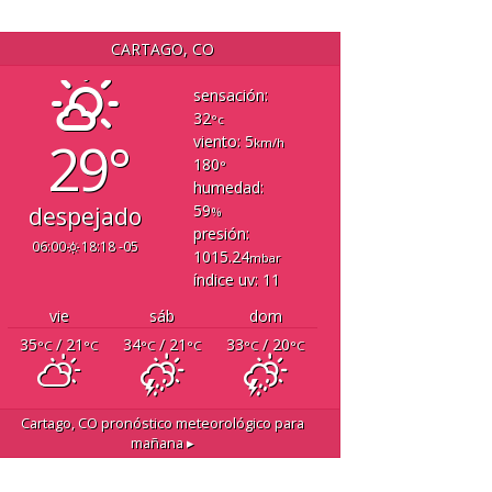
CARTAGO, CO
sensación:
32
°c
29°
viento: 5
km/h
180
°
humedad:
59
despejado
%
presión:
06:00
18:18 -05
1015.24
mbar
índice uv: 11
vie
sáb
dom
35
/ 21
34
/ 21
33
/ 20
°C
°C
°C
°C
°C
°C
Cartago, CO
pronóstico meteorológico para
mañana ▸