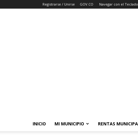
Registrarse / Unirse
GOV.CO
Navegar con el Teclado
INICIO
MI MUNICIPIO
RENTAS MUNICIPA