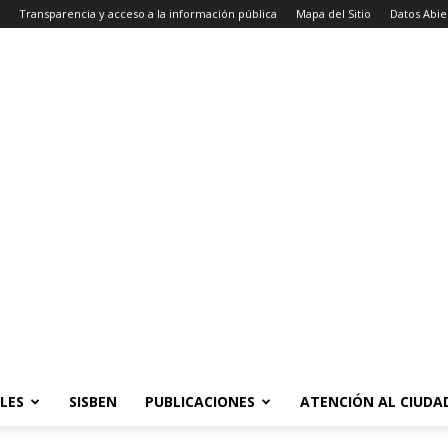
Transparencia y acceso a la información pública
Mapa del Sitio
Datos Abie
LES
SISBEN
PUBLICACIONES
ATENCIÓN AL CIUD