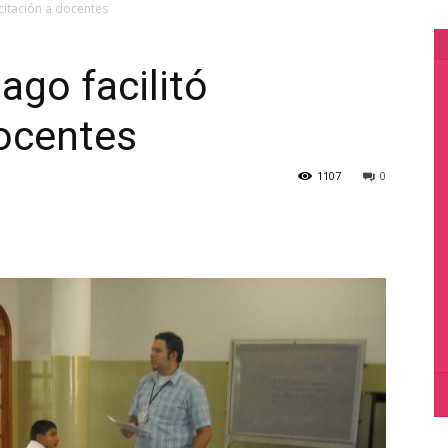
citación a docentes
ago facilitó
docentes
1107
0