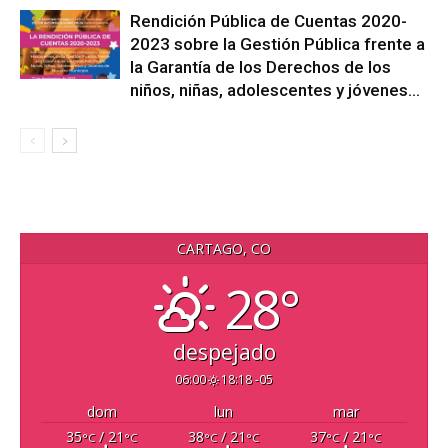
Rendición Pública de Cuentas 2020-
2023 sobre la Gestión Pública frente a
la Garantía de los Derechos de los
niños, niñas, adolescentes y jóvenes...
CARTAGO, CO
28°
despejado
06:00
18:18 -05
dom
lun
mar
35
/ 21
38
/ 21
37
/ 21
°C
°C
°C
°C
°C
°C