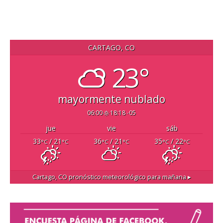
CARTAGO, CO
23°
mayormente nublado
06:00
18:18 -05
jue
vie
sáb
33
/ 21
36
/ 21
35
/ 22
°C
°C
°C
°C
°C
°C
Cartago, CO
pronóstico meteorológico para mañana ▸