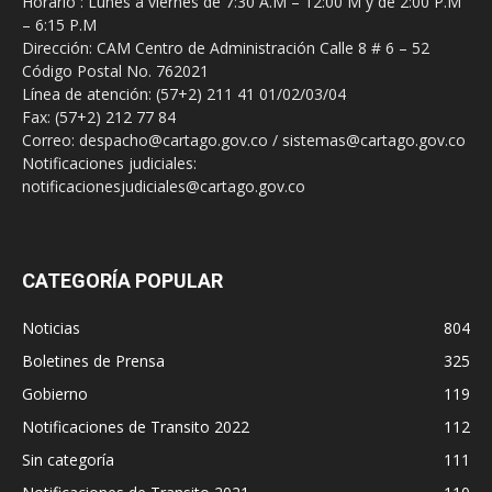
Horario : Lunes a viernes de 7:30 A.M – 12:00 M y de 2:00 P.M
– 6:15 P.M
Dirección: CAM Centro de Administración Calle 8 # 6 – 52
Código Postal No. 762021
Línea de atención: (57+2) 211 41 01/02/03/04
Fax: (57+2) 212 77 84
Correo: despacho@cartago.gov.co / sistemas@cartago.gov.co
Notificaciones judiciales:
notificacionesjudiciales@cartago.gov.co
CATEGORÍA POPULAR
Noticias
804
Boletines de Prensa
325
Gobierno
119
Notificaciones de Transito 2022
112
Sin categoría
111