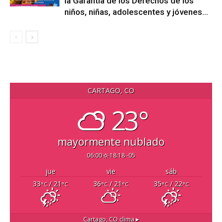
la Garantía de los Derechos de los
niños, niñas, adolescentes y jóvenes...
CARTAGO, CO
23°
mayormente nublado
06:00
18:18 -05
jue
vie
sáb
33
/ 21
36
/ 21
35
/ 22
°C
°C
°C
°C
°C
°C
Cartago, CO
clima ▸