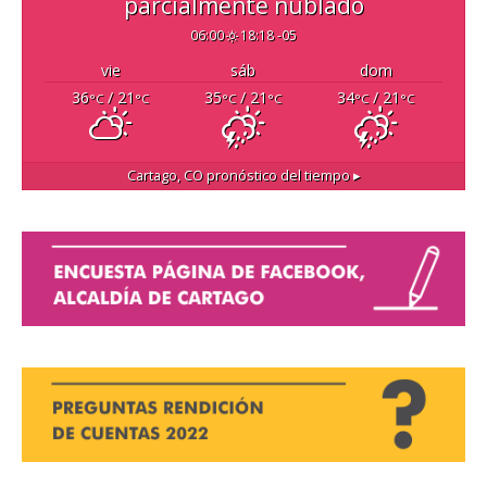
parcialmente nublado
06:00
18:18 -05
vie
sáb
dom
36
/ 21
35
/ 21
34
/ 21
°C
°C
°C
°C
°C
°C
Cartago, CO
pronóstico del tiempo ▸