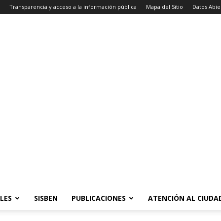
Transparencia y acceso a la información pública
Mapa del Sitio
Datos Abie
LES
SISBEN
PUBLICACIONES
ATENCIÓN AL CIUD