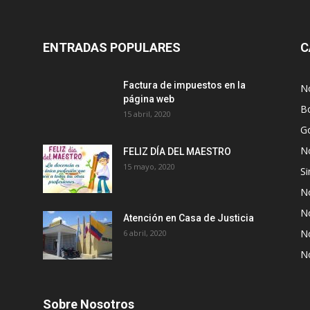
ENTRADAS POPULARES
C
Factura de impuestos en la
No
página web
Bo
15 abril, 2020
G
No
FELIZ DÍA DEL MAESTRO
15 mayo, 2020
Si
No
No
Atención en Casa de Justicia
No
6 abril, 2020
No
Sobre Nosotros