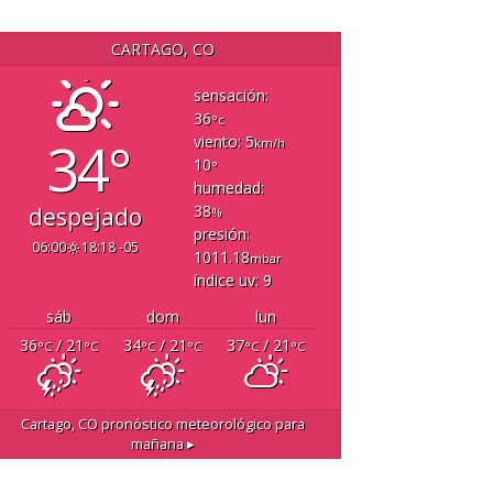
CARTAGO, CO
sensación:
36
°c
34°
viento: 5
km/h
10
°
humedad:
38
despejado
%
presión:
06:00
18:18 -05
1011.18
mbar
índice uv: 9
sáb
dom
lun
36
/ 21
34
/ 21
37
/ 21
°C
°C
°C
°C
°C
°C
Cartago, CO
pronóstico meteorológico para
mañana ▸