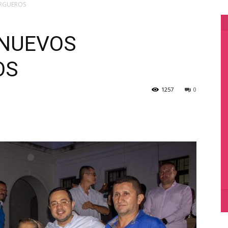
ARGUEROS
 NUEVOS
OS
1257
0