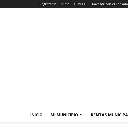
Registrarse / Unirse
GOV.CO
Navegar con el Teclado
INICIO
MI MUNICIPIO
RENTAS MUNICIPA