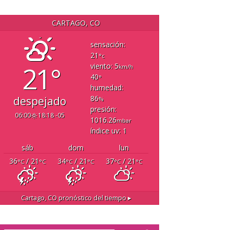
CARTAGO, CO
sensación:
21
°c
21°
viento: 5
km/h
40
°
humedad:
86
despejado
%
presión:
06:00
18:18 -05
1016.26
mbar
índice uv: 1
sáb
dom
lun
36
/ 21
34
/ 21
37
/ 21
°C
°C
°C
°C
°C
°C
Cartago, CO
pronóstico del tiempo ▸