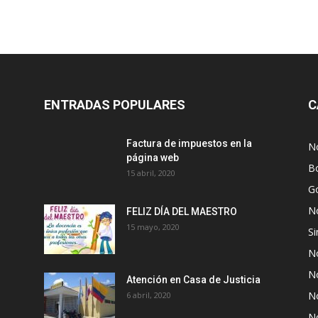
ENTRADAS POPULARES
C
Factura de impuestos en la
No
página web
Bo
15 abril, 2020
G
No
FELIZ DÍA DEL MAESTRO
15 mayo, 2020
Si
No
No
Atención en Casa de Justicia
No
6 abril, 2020
No