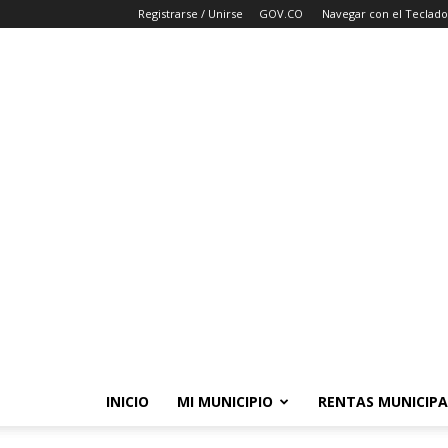
Registrarse / Unirse
GOV.CO
Navegar con el Teclado
INICIO
MI MUNICIPIO
RENTAS MUNICIPA