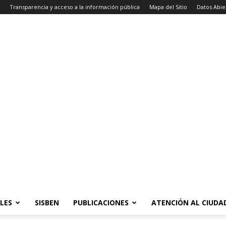
Transparencia y acceso a la información pública
Mapa del Sitio
Datos Abie
LES
SISBEN
PUBLICACIONES
ATENCIÓN AL CIUD