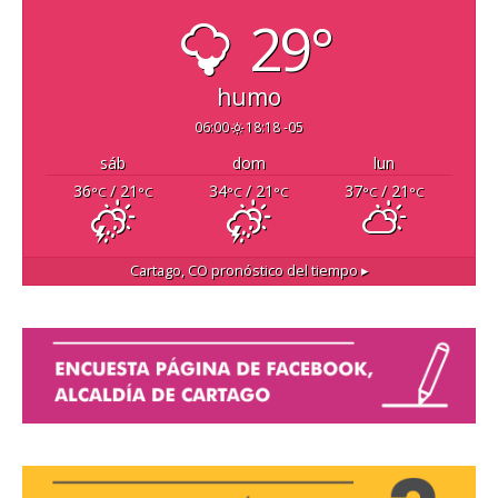
29°
humo
06:00
18:18 -05
sáb
dom
lun
36
/ 21
34
/ 21
37
/ 21
°C
°C
°C
°C
°C
°C
Cartago, CO
pronóstico del tiempo ▸