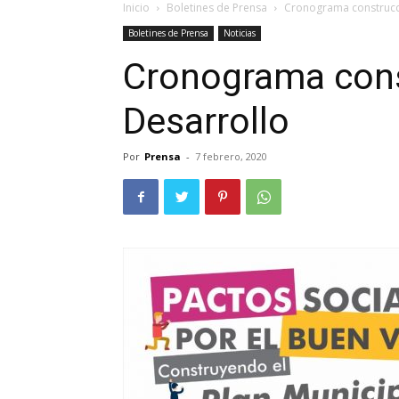
Inicio
Boletines de Prensa
Cronograma construcci
Boletines de Prensa
Noticias
Cronograma cons
Desarrollo
Por
Prensa
-
7 febrero, 2020