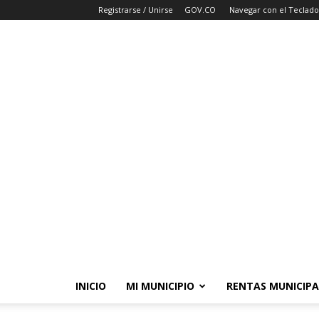
Registrarse / Unirse
GOV.CO
Navegar con el Teclado
INICIO
MI MUNICIPIO
RENTAS MUNICIPA