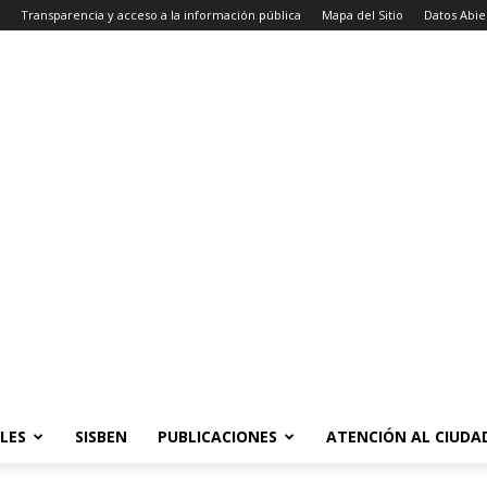
Transparencia y acceso a la información pública
Mapa del Sitio
Datos Abie
LES
SISBEN
PUBLICACIONES
ATENCIÓN AL CIUD