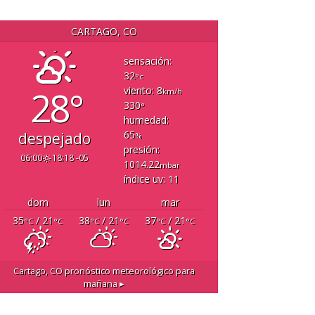
CARTAGO, CO
sensación:
32
°c
28°
viento: 8
km/h
330
°
humedad:
65
despejado
%
presión:
06:00
18:18 -05
1014.22
mbar
índice uv: 11
dom
lun
mar
35
/ 21
38
/ 21
37
/ 21
°C
°C
°C
°C
°C
°C
Cartago, CO
pronóstico meteorológico para
mañana ▸