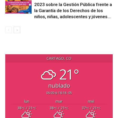
2023 sobre la Gestión Pública frente a
la Garantía de los Derechos de los
niños, niñas, adolescentes y jóvenes...
CARTAGO, CO
21°
nublado
06:00
18:18 -05
lun
mar
mié
38
/ 21
38
/ 21
37
/ 21
°C
°C
°C
°C
°C
°C