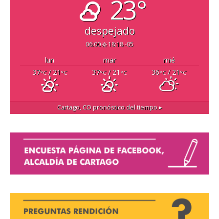
23°
despejado
06:00
18:18 -05
lun
mar
mié
37
/ 21
37
/ 21
36
/ 21
°C
°C
°C
°C
°C
°C
Cartago, CO
pronóstico del tiempo ▸