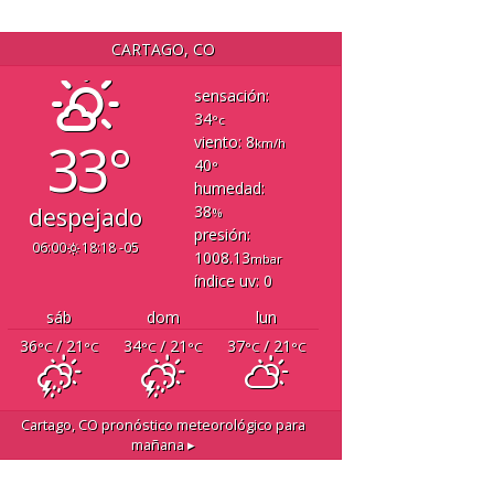
CARTAGO, CO
sensación:
34
°c
33°
viento: 8
km/h
40
°
humedad:
38
despejado
%
presión:
06:00
18:18 -05
1008.13
mbar
índice uv: 0
sáb
dom
lun
36
/ 21
34
/ 21
37
/ 21
°C
°C
°C
°C
°C
°C
Cartago, CO
pronóstico meteorológico para
mañana ▸