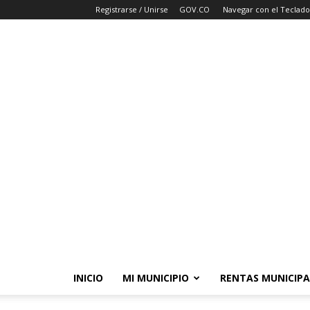
Registrarse / Unirse
GOV.CO
Navegar con el Teclado
INICIO
MI MUNICIPIO
RENTAS MUNICIPA