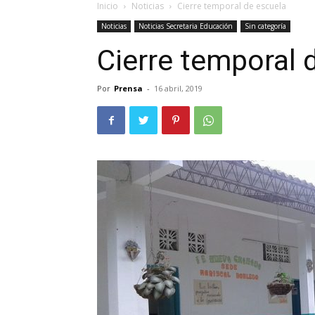
Inicio
Noticias
Cierre temporal de escuela
Noticias
Noticias Secretaria Educación
Sin categoría
Cierre temporal 
Por
Prensa
-
16 abril, 2019