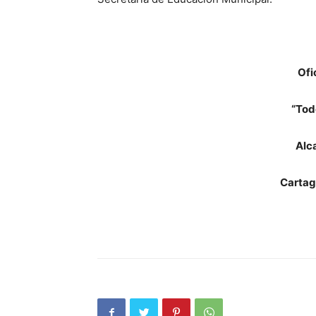
Ofi
“Tod
Alc
Cartag