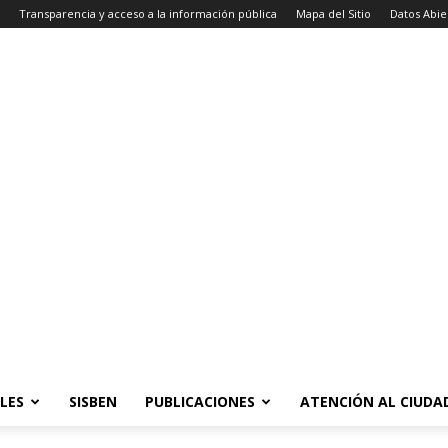
Transparencia y acceso a la información pública
Mapa del Sitio
Datos Abie
LES
SISBEN
PUBLICACIONES
ATENCIÓN AL CIUD