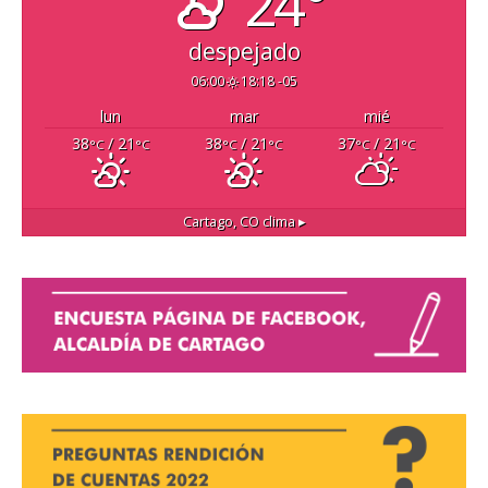
24°
despejado
06:00
18:18 -05
lun
mar
mié
38
/ 21
38
/ 21
37
/ 21
°C
°C
°C
°C
°C
°C
Cartago, CO
clima ▸