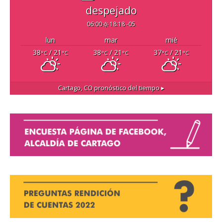
despejado
06:00
18:18 -05
lun
mar
mié
38
/ 21
38
/ 21
37
/ 21
°C
°C
°C
°C
°C
°C
Cartago, CO
pronóstico del tiempo ▸