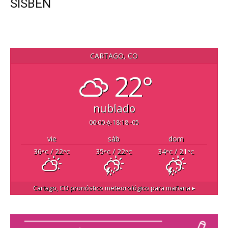
SISBEN
CARTAGO, CO
22°
nublado
06:00
18:18 -05
vie
sáb
dom
36
/ 22
35
/ 22
34
/ 21
°C
°C
°C
°C
°C
°C
Cartago, CO
pronóstico meteorológico para mañana ▸