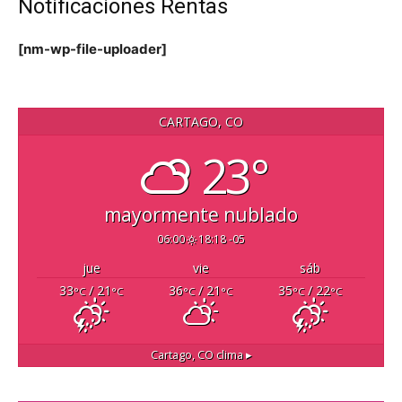
Notificaciones Rentas
[nm-wp-file-uploader]
CARTAGO, CO
23°
mayormente nublado
06:00
18:18 -05
jue
vie
sáb
33
/ 21
36
/ 21
35
/ 22
°C
°C
°C
°C
°C
°C
Cartago, CO
clima ▸